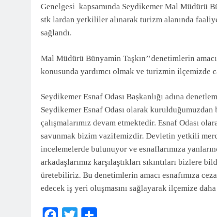
Genelgesi kapsamında Seydikemer Mal Müdürü Bün
3 Ay Önce
stk lardan yetkililer alınarak turizm alanında faali
sağlandı.
Mal Müdürü Bünyamin Taşkın’’denetimlerin amacı e
konusunda yardımcı olmak ve turizmin ilçemizde c
Seydikemer Esnaf Odası Başkanlığı adına denetlem
Seydikemer Esnaf Odası olarak kurulduğumuzdan ber
çalışmalarımız devam etmektedir. Esnaf Odası olara
savunmak bizim vazifemizdir. Devletin yetkili merc
incelemelerde bulunuyor ve esnaflarımıza yanları
arkadaşlarımız karşılaştıkları sıkıntıları bizlere bi
üretebiliriz. Bu denetimlerin amacı esnafımıza ce
edecek iş yeri oluşmasını sağlayarak ilçemize daha 
Facebook
Twitter
Share