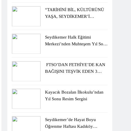
ÖĞRENCİLERİNE ZİYARET
“TARİHİNİ BİL, KÜLTÜRÜNÜ
YAŞA, SEYDİKEMER’İ
KEŞFET” BİLGİ YARIŞMASI
BÜYÜK BEĞENİ ALDI
Seydikemer Halk Eğitimi
Merkezi’nden Muhteşem Yıl Sonu
Sergisi
FTSO’DAN FETHİYE’DE KAN
BAĞIŞINI TEŞVİK EDEN 3
ÖĞRENCİYE BİSİKLET
HEDİYESİ
Kayacık Bozalan İlkokulu’ndan
Yıl Sonu Resim Sergisi
Seydikemer’de Hayat Boyu
Öğrenme Haftası Kadıköy