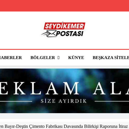
Seydikemer Posta
Seydikemer'in Haber Sitesi
BÖLGELER
HABERLER
KÜNYE
BEŞKAZA SITEL
 Bayır-Deştin Çimento Fabrikası Davasında Bilirkişi Raporuna İtiraz