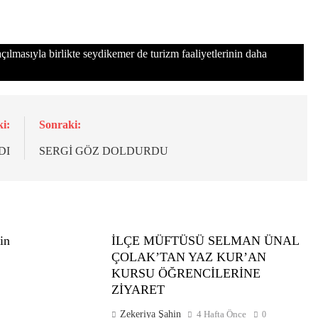
la birlikte seydikemer de turizm faaliyetlerinin daha
i:
Sonraki:
DI
SERGİ GÖZ DOLDURDU
in
İLÇE MÜFTÜSÜ SELMAN ÜNAL
ÇOLAK’TAN YAZ KUR’AN
KURSU ÖĞRENCİLERİNE
ZİYARET
Zekeriya Şahin
4 Hafta Önce
0