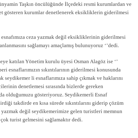
yamin Taşkın öncülüğünde İlçedeki resmi kurumlardan ve
yet gösteren kurumlar denetlenerek eksikliklerin giderilmesi
snafımıza ceza yazmak değil eksikliklerinin giderilmesi
anlanmasını sağlamayı amaçlamış bulunuyoruz ‘’dedi.
eye katılan Yönetim kurulu üyesi Osman Alagöz ise ‘’
i esnaflarımızın sıkıntılarının giderilmesi konusunda
k seydikemer li esnaflarımıza sahip çıkmak ve haklarını
ilerinin denetlemesi sırasında bizlerde gereken
nda olduğumuzu gösteriyoruz. Seydikemerli Esnaf
ldirdiği takdirde en kısa sürede sıkıntılarını giderip çözüm
za yazmak değil seydikemerimize gelen turistleri memnun
çok turist gelmesini sağlamaktır dedi.