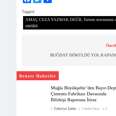
Tagged:
AMAÇ CEZA YAZMAK DEĞİL Turizm sezonunun açılmasıy
nitelikli
Öncek
Yazı
gezinmesi
BUĞDAY DÖKÜLDÜ YOL KAPAN
Benzer Haberler
Muğla Büyükşehir’den Bayır-Deşt
Çimento Fabrikası Davasında
Bilirkişi Raporuna İtiraz
Zekeriya Şahin
2 Hafta Önce
0