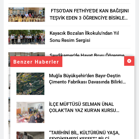
FTSO’DAN FETHİYE’DE KAN BAĞIŞINI
TEŞVİK EDEN 3 ÖĞRENCİYE BİSİKLET
HEDİYESİ
Kayacık Bozalan İlkokulu’ndan Yıl
Sonu Resim Sergisi
Seydikemer’de Hayat Boyu Öğrenme
Benzer Haberler
Haftası Kadıköy Sergisiyle Başladı
Muğla Büyükşehir’den Bayır-Deştin
DALAMAN KENT PARK PROJESİ İÇİN
Çimento Fabrikası Davasında Bilirkişi
BAŞKAN DURMUŞ’A YETKİ VERİLDİ
Raporuna İtiraz
Seydikemer’de Akçay Deresi Tepkisi
İLÇE MÜFTÜSÜ SELMAN ÜNAL
Büyüyor: “Yetkililer Vatandaşın Sesini
ÇOLAK’TAN YAZ KUR’AN KURSU
Duysun”
ÖĞRENCİLERİNE ZİYARET
Muğla’da Uyuşturucuya Geçit Yok: 9
Tutuklama
“TARİHİNİ BİL, KÜLTÜRÜNÜ YAŞA,