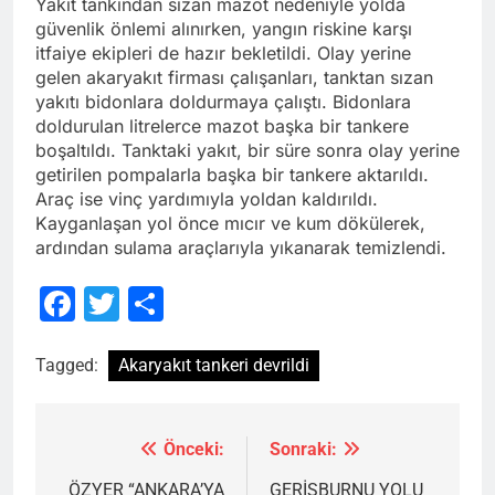
Yakıt tankından sızan mazot nedeniyle yolda
güvenlik önlemi alınırken, yangın riskine karşı
itfaiye ekipleri de hazır bekletildi. Olay yerine
gelen akaryakıt firması çalışanları, tanktan sızan
yakıtı bidonlara doldurmaya çalıştı. Bidonlara
doldurulan litrelerce mazot başka bir tankere
boşaltıldı. Tanktaki yakıt, bir süre sonra olay yerine
getirilen pompalarla başka bir tankere aktarıldı.
Araç ise vinç yardımıyla yoldan kaldırıldı.
Kayganlaşan yol önce mıcır ve kum dökülerek,
ardından sulama araçlarıyla yıkanarak temizlendi.
Facebook
Twitter
Share
Tagged:
Akaryakıt tankeri devrildi
Önceki:
Sonraki:
Yazı
gezinmesi
ÖZYER “ANKARA’YA
GERİŞBURNU YOLU