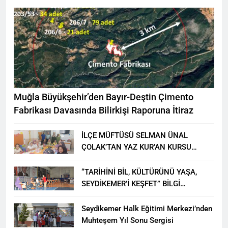
Muğla Büyükşehir’den Bayır-Deştin Çimento
Fabrikası Davasında Bilirkişi Raporuna İtiraz
İLÇE MÜFTÜSÜ SELMAN ÜNAL
ÇOLAK’TAN YAZ KUR’AN KURSU
ÖĞRENCİLERİNE ZİYARET
“TARİHİNİ BİL, KÜLTÜRÜNÜ YAŞA,
SEYDİKEMER’İ KEŞFET” BİLGİ
YARIŞMASI BÜYÜK BEĞENİ ALDI
Seydikemer Halk Eğitimi Merkezi’nden
Muhteşem Yıl Sonu Sergisi