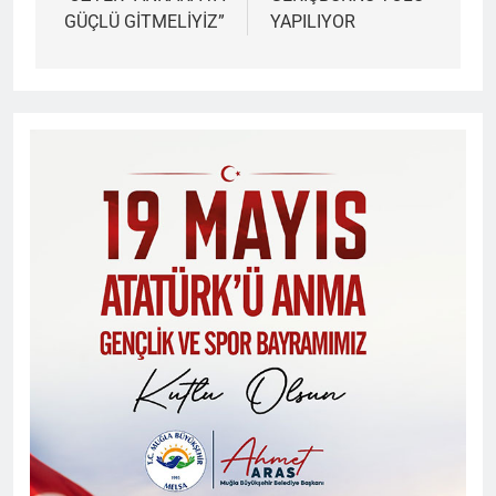
GÜÇLÜ GİTMELİYİZ”
YAPILIYOR