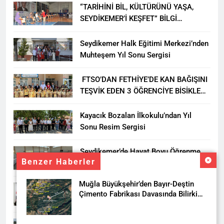
“TARİHİNİ BİL, KÜLTÜRÜNÜ YAŞA,
SEYDİKEMER’İ KEŞFET” BİLGİ
YARIŞMASI BÜYÜK BEĞENİ ALDI
Seydikemer Halk Eğitimi Merkezi’nden
Muhteşem Yıl Sonu Sergisi
FTSO’DAN FETHİYE’DE KAN BAĞIŞINI
TEŞVİK EDEN 3 ÖĞRENCİYE BİSİKLET
HEDİYESİ
Kayacık Bozalan İlkokulu’ndan Yıl
Sonu Resim Sergisi
Seydikemer’de Hayat Boyu Öğrenme
Benzer Haberler
Haftası Kadıköy Sergisiyle Başladı
Muğla Büyükşehir’den Bayır-Deştin
DALAMAN KENT PARK PROJESİ İÇİN
Çimento Fabrikası Davasında Bilirkişi
BAŞKAN DURMUŞ’A YETKİ VERİLDİ
Raporuna İtiraz
Seydikemer’de Akçay Deresi Tepkisi