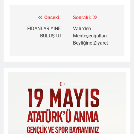
Önceki:
Sonraki:
Yazı
gezinmesi
FİDANLAR YİNE
Vali ‘den
BULUŞTU
Menteşeoğulları
Beyliğine Ziyaret