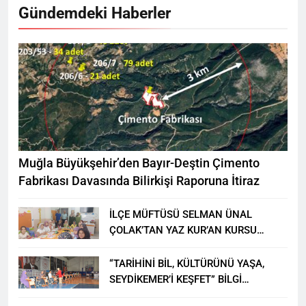
Gündemdeki Haberler
Muğla Büyükşehir’den Bayır-Deştin Çimento
Fabrikası Davasında Bilirkişi Raporuna İtiraz
İLÇE MÜFTÜSÜ SELMAN ÜNAL
ÇOLAK’TAN YAZ KUR’AN KURSU
ÖĞRENCİLERİNE ZİYARET
“TARİHİNİ BİL, KÜLTÜRÜNÜ YAŞA,
SEYDİKEMER’İ KEŞFET” BİLGİ
YARIŞMASI BÜYÜK BEĞENİ ALDI