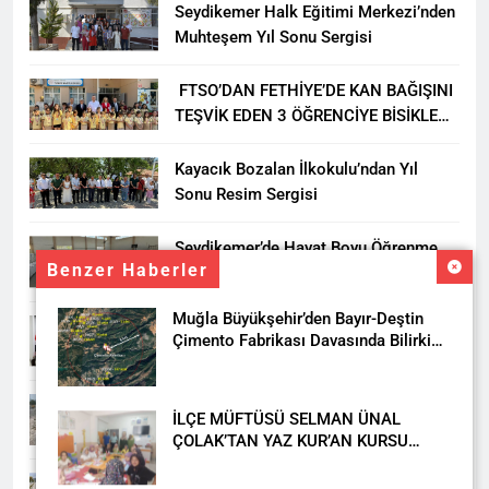
Seydikemer Halk Eğitimi Merkezi’nden
Muhteşem Yıl Sonu Sergisi
FTSO’DAN FETHİYE’DE KAN BAĞIŞINI
TEŞVİK EDEN 3 ÖĞRENCİYE BİSİKLET
HEDİYESİ
Kayacık Bozalan İlkokulu’ndan Yıl
Sonu Resim Sergisi
Seydikemer’de Hayat Boyu Öğrenme
Benzer Haberler
Haftası Kadıköy Sergisiyle Başladı
Muğla Büyükşehir’den Bayır-Deştin
DALAMAN KENT PARK PROJESİ İÇİN
Çimento Fabrikası Davasında Bilirkişi
BAŞKAN DURMUŞ’A YETKİ VERİLDİ
Raporuna İtiraz
Seydikemer’de Akçay Deresi Tepkisi
İLÇE MÜFTÜSÜ SELMAN ÜNAL
Büyüyor: “Yetkililer Vatandaşın Sesini
ÇOLAK’TAN YAZ KUR’AN KURSU
Duysun”
ÖĞRENCİLERİNE ZİYARET
Muğla’da Uyuşturucuya Geçit Yok: 9