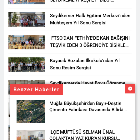
SEYDİKEMER’İ KEŞFET” BİLGİ
YARIŞMASI BÜYÜK BEĞENİ ALDI
Seydikemer Halk Eğitimi Merkezi’nden
Muhteşem Yıl Sonu Sergisi
FTSO’DAN FETHİYE’DE KAN BAĞIŞINI
TEŞVİK EDEN 3 ÖĞRENCİYE BİSİKLET
HEDİYESİ
Kayacık Bozalan İlkokulu’ndan Yıl
Sonu Resim Sergisi
Seydikemer’de Hayat Boyu Öğrenme
Benzer Haberler
Haftası Kadıköy Sergisiyle Başladı
Muğla Büyükşehir’den Bayır-Deştin
DALAMAN KENT PARK PROJESİ İÇİN
Çimento Fabrikası Davasında Bilirkişi
BAŞKAN DURMUŞ’A YETKİ VERİLDİ
Raporuna İtiraz
Seydikemer’de Akçay Deresi Tepkisi
İLÇE MÜFTÜSÜ SELMAN ÜNAL
Büyüyor: “Yetkililer Vatandaşın Sesini
ÇOLAK’TAN YAZ KUR’AN KURSU