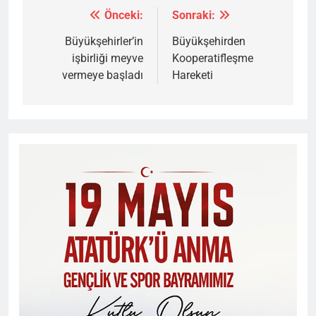
Önceki:
Sonraki:
Yazı
gezinmesi
Büyükşehirler’in
Büyükşehirden
işbirliği meyve
Kooperatifleşme
vermeye başladı
Hareketi