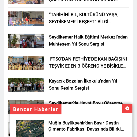
ÖĞRENCİLERİNE ZİYARET
“TARİHİNİ BİL, KÜLTÜRÜNÜ YAŞA,
SEYDİKEMER’İ KEŞFET” BİLGİ
YARIŞMASI BÜYÜK BEĞENİ ALDI
Seydikemer Halk Eğitimi Merkezi’nden
Muhteşem Yıl Sonu Sergisi
FTSO’DAN FETHİYE’DE KAN BAĞIŞINI
TEŞVİK EDEN 3 ÖĞRENCİYE BİSİKLET
HEDİYESİ
Kayacık Bozalan İlkokulu’ndan Yıl
Sonu Resim Sergisi
Seydikemer’de Hayat Boyu Öğrenme
Benzer Haberler
Haftası Kadıköy Sergisiyle Başladı
Muğla Büyükşehir’den Bayır-Deştin
DALAMAN KENT PARK PROJESİ İÇİN
Çimento Fabrikası Davasında Bilirkişi
BAŞKAN DURMUŞ’A YETKİ VERİLDİ
Raporuna İtiraz