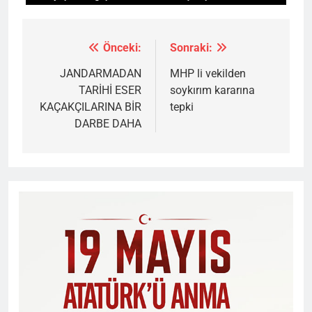
Önceki:
Sonraki:
Yazı
gezinmesi
JANDARMADAN
MHP li vekilden
TARİHİ ESER
soykırım kararına
KAÇAKÇILARINA BİR
tepki
DARBE DAHA