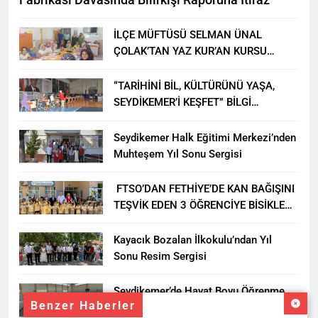
İLÇE MÜFTÜSÜ SELMAN ÜNAL
ÇOLAK’TAN YAZ KUR’AN KURSU
ÖĞRENCİLERİNE ZİYARET
“TARİHİNİ BİL, KÜLTÜRÜNÜ YAŞA,
SEYDİKEMER’İ KEŞFET” BİLGİ
YARIŞMASI BÜYÜK BEĞENİ ALDI
Seydikemer Halk Eğitimi Merkezi’nden
Muhteşem Yıl Sonu Sergisi
FTSO’DAN FETHİYE’DE KAN BAĞIŞINI
TEŞVİK EDEN 3 ÖĞRENCİYE BİSİKLET
HEDİYESİ
Kayacık Bozalan İlkokulu’ndan Yıl
Sonu Resim Sergisi
Seydikemer’de Hayat Boyu Öğrenme
Benzer Haberler
Haftası Kadıköy Sergisiyle Başladı