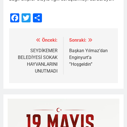
Facebook
Twitter
Share
Önceki:
Sonraki:
Yazı
gezinmesi
SEYDİKEMER
Başkan Yılmaz’dan
BELEDİYESİ SOKAK
Enginyurt’a
HAYVANLARINI
”Hoşgeldin”
UNUTMADI